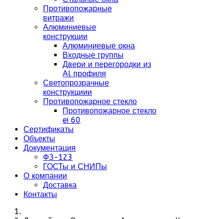
Противопожарные
витражи
Алюминиевые
конструкции
Алюминиевые окна
Входные группы
Двери и перегородки из
Al профиля
Светопрозрачные
конструкциии
Противопожарное стекло
Противопожарное стекло
ei 60
Сертификаты
Объекты
Документация
ФЗ-123
ГОСТы и СНИПы
О компании
Доставка
Контакты