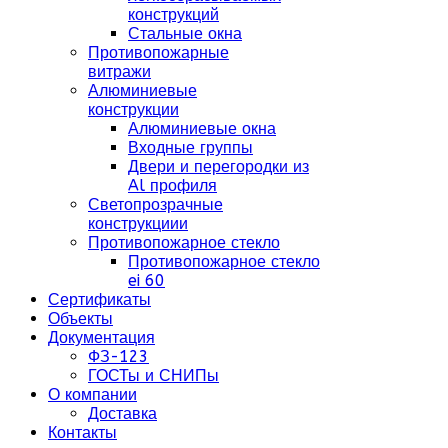
конструкций
Стальные окна
Противопожарные
витражи
Алюминиевые
конструкции
Алюминиевые окна
Входные группы
Двери и перегородки из
Al профиля
Светопрозрачные
конструкциии
Противопожарное стекло
Противопожарное стекло
ei 60
Сертификаты
Объекты
Документация
ФЗ-123
ГОСТы и СНИПы
О компании
Доставка
Контакты