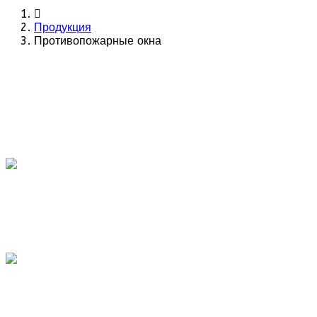
Продукция
Противопожарные окна
Противопожарные окна
Надежность
ООО УКС-Сибирь - эксперты
огнестойкости. Все конструкции
сертифицированы, соответствуют
требованиям №123-Ф3. Лицензия
МЧС на монтаж.
Качество
Материалы и комплектующие от
ведущих европейских
производителей обеспечивают