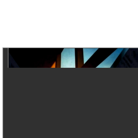
требованиям, предъявляемым к наружным ненесущим
стенам. Предел огнестойкости конструкций наружных
светопрозрачных стен должен соответствовать
требованиям, предъявляемым к наружным ненесущим
стенам. - участки наружных стен в местах примыкания к
перекрытиям (междуэтажные пояса) следует выполнять
глухими, высотой не менее 1,2 м.