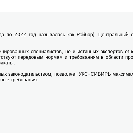
проект под имеющийся бюджет. Для нас важен каждый зак
по 2022 год называлась как Рэйбор). Центральный оф
ированных специалистов, но и истинных экспертов огне
тствуют передовым нормам и требованиям в области пр
икаты.
ных законодательством, позволяет УКС-СИБИРЬ максимал
ьные требования.