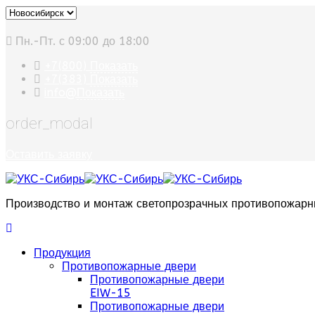
Пн.-Пт. с 09:00 до 18:00
+7(800)
Показать
+7(383)
Показать
info@
Показать
order_modal
Оставить заявку
Производство и монтаж светопрозрачных противопожарн
Продукция
Противопожарные двери
Противопожарные двери
EIW-15
Противопожарные двери