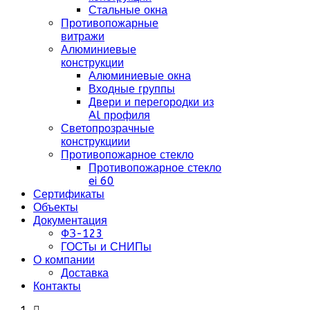
Стальные окна
Противопожарные
витражи
Алюминиевые
конструкции
Алюминиевые окна
Входные группы
Двери и перегородки из
Al профиля
Светопрозрачные
конструкциии
Противопожарное стекло
Противопожарное стекло
ei 60
Сертификаты
Объекты
Документация
ФЗ-123
ГОСТы и СНИПы
О компании
Доставка
Контакты